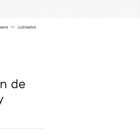
eans
Jubilados
s
án de
y