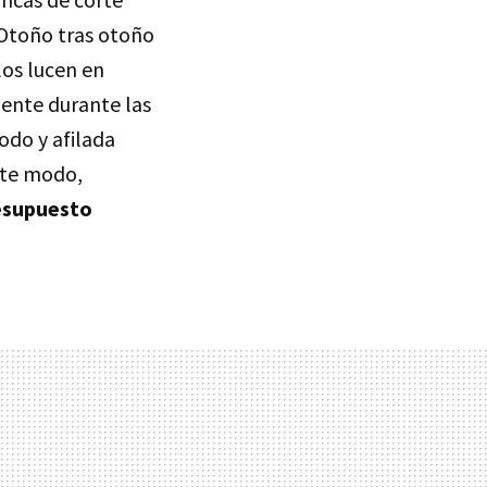
Otoño tras otoño
los lucen en
mente durante las
do y afilada
ste modo,
resupuesto