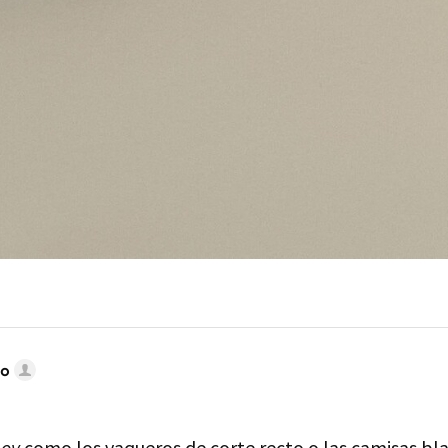
do
oy
como los vaqueros de corte recto o las camisas bl