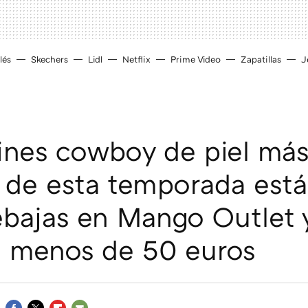
lés
Skechers
Lidl
Netflix
Prime Video
Zapatillas
J
ines cowboy de piel má
 de esta temporada est
ebajas en Mango Outlet 
n menos de 50 euros