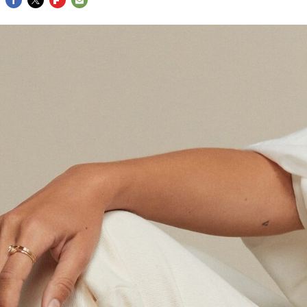
FACEBOOK
TWITTER
FLIPBOARD
E-
MAIL