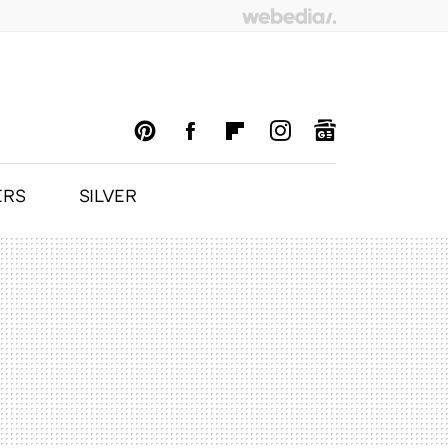
ERS
SILVER
PINTEREST
FACEBOOK
FLIPBOARD
INSTAGRAM
GOOGLENEWS