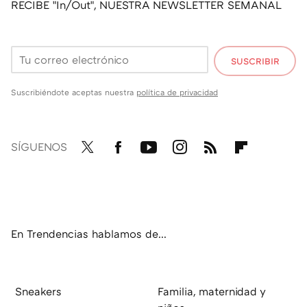
RECIBE "In/Out", NUESTRA NEWSLETTER SEMANAL
SUSCRIBIR
Suscribiéndote aceptas nuestra
política de privacidad
SÍGUENOS
Twit
Fac
You
Inst
RSS
Flip
ter
ebo
tub
agr
boa
ok
e
am
rd
En Trendencias hablamos de...
Sneakers
Familia, maternidad y