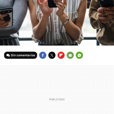
Sin comentarios
FACEBOOK
TWITTER
FLIPBOARD
E-
WHATSAPP
MAIL