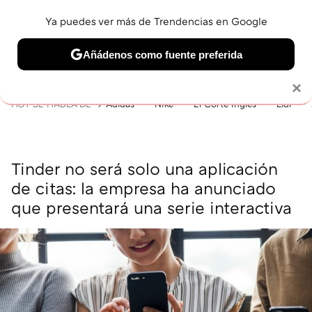
Ya puedes ver más de Trendencias en Google
MENÚ
NUEVO
Añádenos como fuente preferida
BELLEZA
SHOPPING
VIAJES
GASTRO
SNEAKERS
Solo necesitas una cuenta de Google
×
HOY SE HABLA DE
Adidas
Nike
El Corte Inglés
Lidl
Tinder no será solo una aplicación
de citas: la empresa ha anunciado
que presentará una serie interactiva