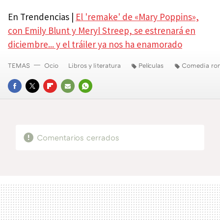
En Trendencias |
El 'remake' de «Mary Poppins»,
con Emily Blunt y Meryl Streep, se estrenará en
diciembre... y el tráiler ya nos ha enamorado
TEMAS
Ocio
Libros y literatura
Películas
Comedia ro
FACEBOOK
TWITTER
FLIPBOARD
E-
WHATSAPP
MAIL
Comentarios cerrados