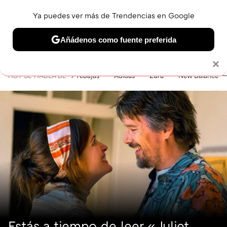
Ya puedes ver más de Trendencias en Google
MENÚ
NUEVO
Añádenos como fuente preferida
BELLEZA
SHOPPING
VIAJES
GASTRO
SNEAKERS
Solo necesitas una cuenta de Google
×
HOY SE HABLA DE
rebajas
Adidas
Zara
New Balance
Estás a tiempo de leer «Juliet,