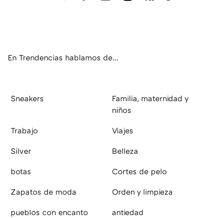
Twit
Fac
You
Inst
RSS
Flip
ter
ebo
tub
agr
boa
ok
e
am
rd
En Trendencias hablamos de...
Sneakers
Familia, maternidad y
niños
Trabajo
Viajes
Silver
Belleza
botas
Cortes de pelo
Zapatos de moda
Orden y limpieza
pueblos con encanto
antiedad