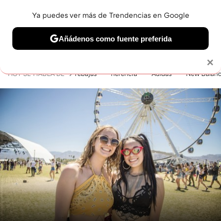
Ya puedes ver más de Trendencias en Google
MENÚ
NUEVO
Añádenos como fuente preferida
BELLEZA
SHOPPING
VIAJES
GASTRO
SNEAKERS
Solo necesitas una cuenta de Google
×
HOY SE HABLA DE
rebajas
herencia
Adidas
New Balan