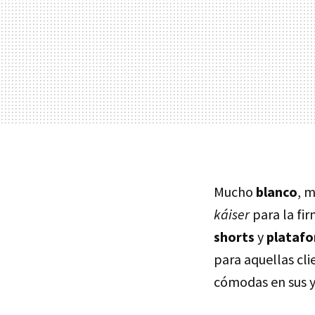
Mucho
blanco
, 
káiser
para la fi
shorts
y
plataf
para aquellas cli
cómodas en sus y