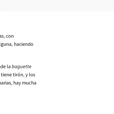
as, con
alguna, haciendo
 de la
baguette
tiene tirón, y los
narias, hay mucha