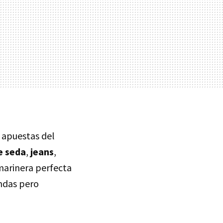
s apuestas del
e seda
,
jeans
,
 marinera perfecta
endas pero