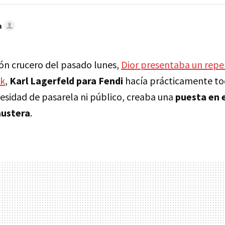
a
ión crucero del pasado lunes,
Dior presentaba un reper
lk
,
Karl Lagerfeld para Fendi
hacía prácticamente tod
ecesidad de pasarela ni público, creaba una
puesta en 
austera
.