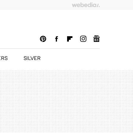
ERS
SILVER
PINTEREST
FACEBOOK
FLIPBOARD
INSTAGRAM
GOOGLENEWS