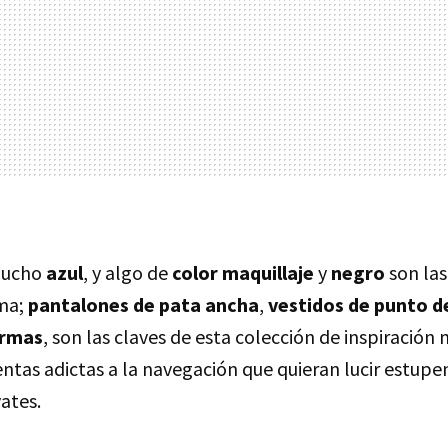
mucho
azul
, y algo de
color maquillaje
y
negro
son la
rma;
pantalones de pata ancha
,
vestidos de punto d
ormas
, son las claves de esta colección de inspiración
entas adictas a la navegación que quieran lucir estup
ates.