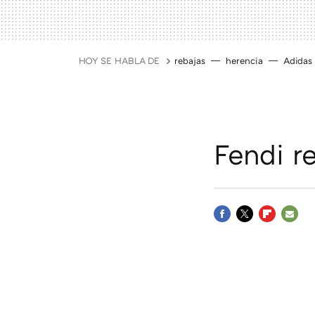
HOY SE HABLA DE
rebajas
herencia
Adidas
Fendi r
FACEBOOK
TWITTER
FLIPBOAR
E-
MAIL