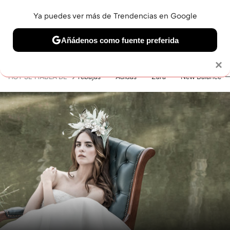
Ya puedes ver más de Trendencias en Google
MENÚ
NUEVO
Añádenos como fuente preferida
BELLEZA
SHOPPING
VIAJES
GASTRO
SNEAKERS
Solo necesitas una cuenta de Google
×
HOY SE HABLA DE
rebajas
Adidas
Zara
New Balance