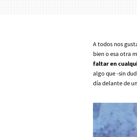
A todos nos gust
bien o esa otra m
faltar en cualqu
algo que -sin dud
día delante de un