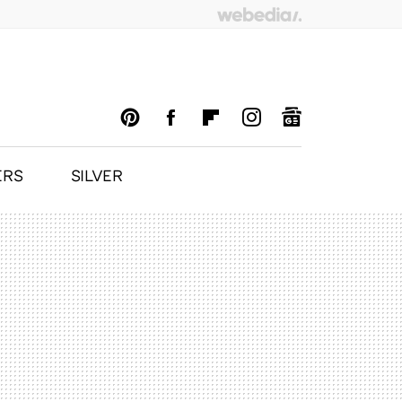
ERS
SILVER
PINTEREST
FACEBOOK
FLIPBOARD
INSTAGRAM
GOOGLENEWS