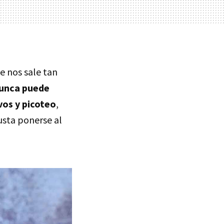
e nos sale tan
unca puede
vos y picoteo
,
gusta ponerse al