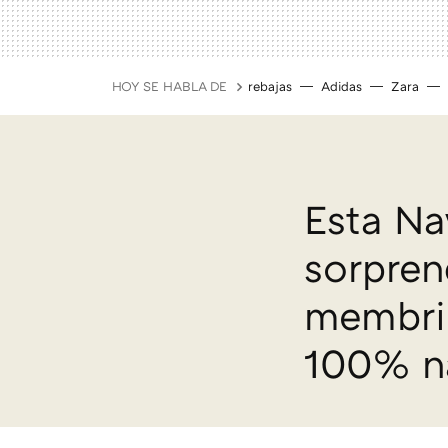
HOY SE HABLA DE
rebajas
Adidas
Zara
Esta Nav
sorpren
membril
100% na