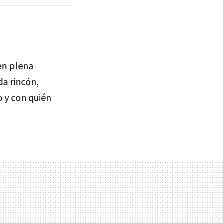
en plena
da rincón,
 y con quién