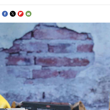
FACEBOOK
TWITTER
FLIPBOARD
E-
MAIL