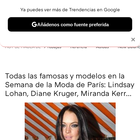
Ya puedes ver más de Trendencias en Google
MENÚ
NUEVO
Añádenos como fuente preferida
BELLEZA
SHOPPING
VIAJES
GASTRO
SNEAKERS
Solo necesitas una cuenta de Google
×
HOY SE HABLA DE
rebajas
herencia
Adidas
New Balan
Todas las famosas y modelos en la
Semana de la Moda de París: Lindsay
Lohan, Diane Kruger, Miranda Kerr...