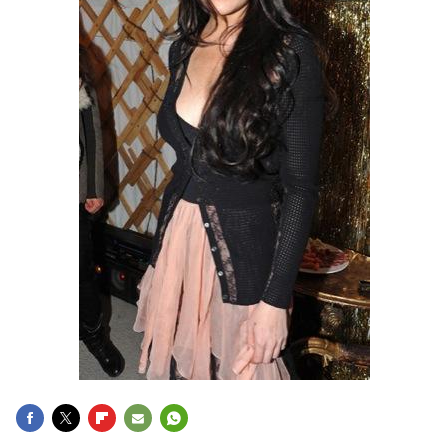
FACEBOOK
TWITTER
FLIPBOARD
E-
WHATSAPP