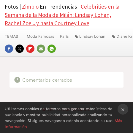
Fotos |
Zimbio
En Trendencias |
Celebrities en la
Semana de la Moda de Milán: Lindsay Lohan,
Rachel Zoe... y hasta Courtney Love
TEMAS
Moda Famosas
París
Lindsay Lohan
Diane Kr
FACEBOOK
TWITTER
FLIPBOARD
E-
WHATSAPP
MAIL
Comentarios cerrados
Utilizamos cookies de terceros para generar estadísticas de
VER
14 COMENTARIOS
audiencia y mostrar publicidad personalizada analizando tu
×
navegación. Si sigues navegando estarás aceptando su uso.
Más
información