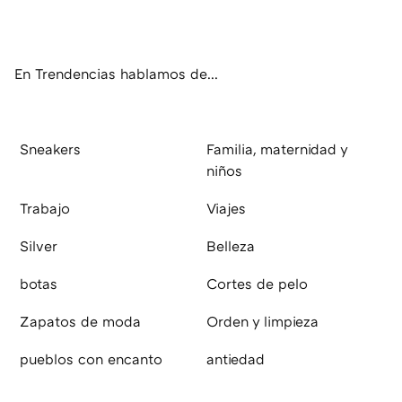
ter
ebo
tub
agr
boa
ok
e
am
rd
En Trendencias hablamos de...
Sneakers
Familia, maternidad y
niños
Trabajo
Viajes
Silver
Belleza
botas
Cortes de pelo
Zapatos de moda
Orden y limpieza
pueblos con encanto
antiedad