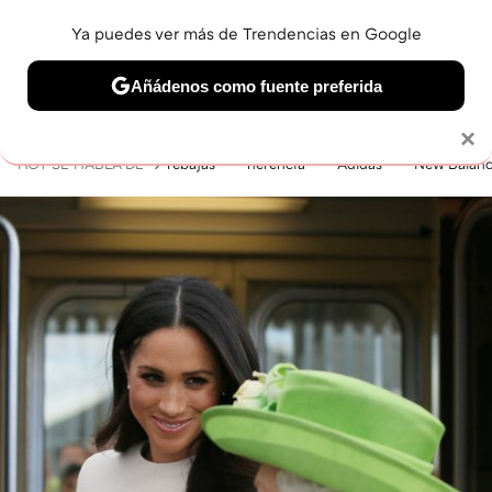
Ya puedes ver más de Trendencias en Google
MENÚ
NUEVO
Añádenos como fuente preferida
BELLEZA
SHOPPING
VIAJES
GASTRO
SNEAKERS
Solo necesitas una cuenta de Google
×
HOY SE HABLA DE
rebajas
herencia
Adidas
New Balan