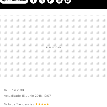
3 comentarios
FACEBOOK
TWITTER
FLIPBOARD
E-
WHATSAPP
MAIL
14 Junio 2018
Actualizado 15 Junio 2018, 12:07
Nota de Trendencias