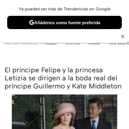
Ya puedes ver más de Trendencias en Google
MENÚ
NUEVO
Añádenos como fuente preferida
BELLEZA
SHOPPING
VIAJES
GASTRO
SNEAKERS
Solo necesitas una cuenta de Google
×
HOY SE HABLA DE
rebajas
herencia
Adidas
New Balan
El príncipe Felipe y la princesa
Letizia se dirigen a la boda real del
príncipe Guillermo y Kate Middleton