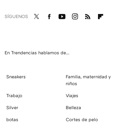
SÍGUENOS
Twit
Fac
You
Inst
RSS
Flip
ter
ebo
tub
agr
boa
ok
e
am
rd
En Trendencias hablamos de...
Sneakers
Familia, maternidad y
niños
Trabajo
Viajes
Silver
Belleza
botas
Cortes de pelo