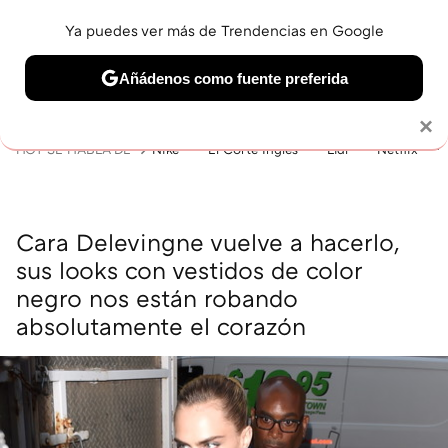
Ya puedes ver más de Trendencias en Google
MENÚ
NUEVO
Añádenos como fuente preferida
BELLEZA
SHOPPING
VIAJES
GASTRO
SNEAKERS
Solo necesitas una cuenta de Google
×
HOY SE HABLA DE
Nike
El Corte Inglés
Lidl
Netflix
Cara Delevingne vuelve a hacerlo,
sus looks con vestidos de color
negro nos están robando
absolutamente el corazón