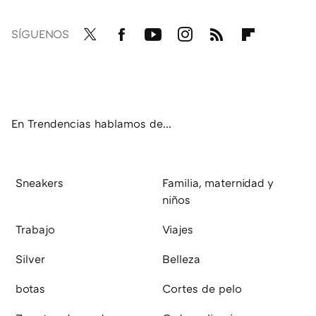
SÍGUENOS
Twit
Fac
You
Inst
RSS
Flip
ter
ebo
tub
agr
boa
ok
e
am
rd
En Trendencias hablamos de...
Sneakers
Familia, maternidad y
niños
Trabajo
Viajes
Silver
Belleza
botas
Cortes de pelo