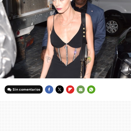
Sin comentarios
FACEBOOK
TWITTER
FLIPBOARD
E-
WHATSAPP
MAIL