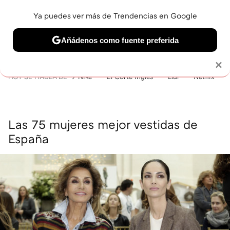
Ya puedes ver más de Trendencias en Google
MENÚ
NUEVO
Añádenos como fuente preferida
BELLEZA
SHOPPING
VIAJES
GASTRO
SNEAKERS
Solo necesitas una cuenta de Google
×
HOY SE HABLA DE
Nike
El Corte Inglés
Lidl
Netflix
Las 75 mujeres mejor vestidas de
España