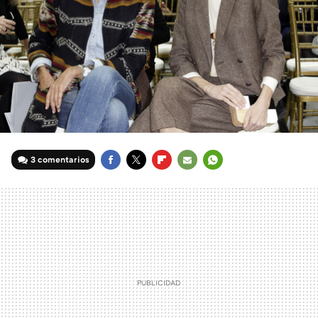
3 comentarios
FACEBOOK
TWITTER
FLIPBOARD
E-
WHATSAPP
MAIL