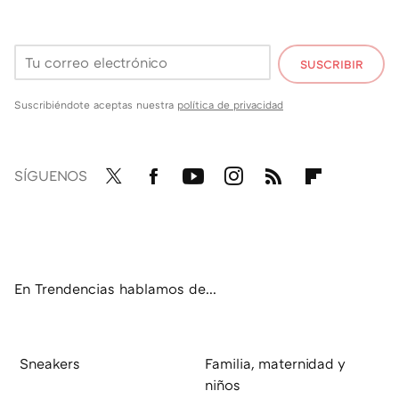
SUSCRIBIR
Suscribiéndote aceptas nuestra
política de privacidad
SÍGUENOS
Twit
Fac
You
Inst
RSS
Flip
ter
ebo
tub
agr
boa
ok
e
am
rd
En Trendencias hablamos de...
Sneakers
Familia, maternidad y
niños