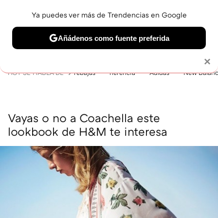
Ya puedes ver más de Trendencias en Google
MENÚ
NUEVO
Añádenos como fuente preferida
BELLEZA
SHOPPING
VIAJES
GASTRO
SNEAKERS
Solo necesitas una cuenta de Google
×
HOY SE HABLA DE
rebajas
herencia
Adidas
New Balan
Vayas o no a Coachella este
lookbook de H&M te interesa