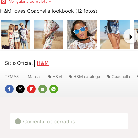
Ver galería completa »
H&M loves Coachella lookbook (12 fotos)
Ne
Sitio Oficial |
H&M
TEMAS
Marcas
H&M
H&M catálogo
Coachella
FACEBOOK
TWITTER
FLIPBOARD
E-
WHATSAPP
MAIL
Comentarios cerrados