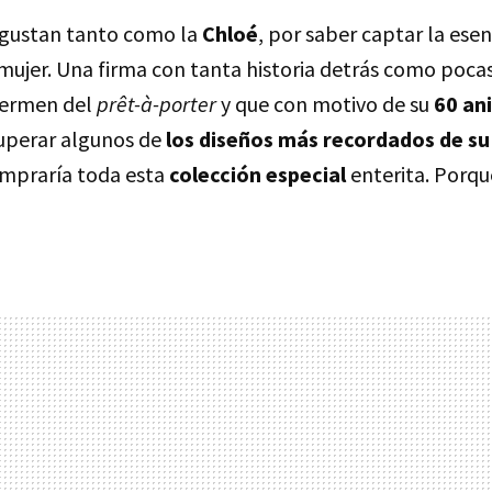
 gustan tanto como la
Chloé
, por saber captar la ese
mujer. Una firma con tanta historia detrás como poca
germen del
prêt-à-porter
y que con motivo de su
60 an
uperar algunos de
los diseños más recordados de su
ompraría toda esta
colección especial
enterita. Porq