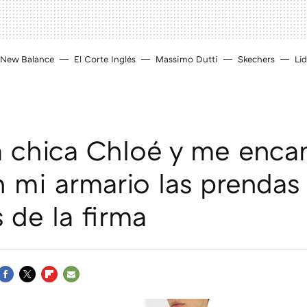
New Balance
El Corte Inglés
Massimo Dutti
Skechers
Lid
 chica Chloé y me encan
n mi armario las prendas
 de la firma
FACEBOOK
TWITTER
FLIPBOARD
E-