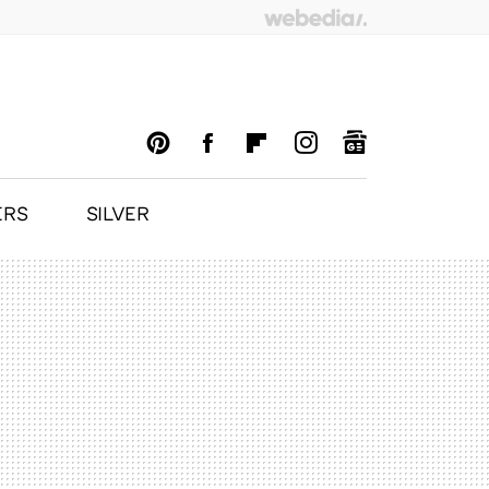
ERS
SILVER
PINTEREST
FACEBOOK
FLIPBOARD
INSTAGRAM
GOOGLENEWS