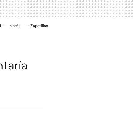
l
Netflix
Zapatillas
taría