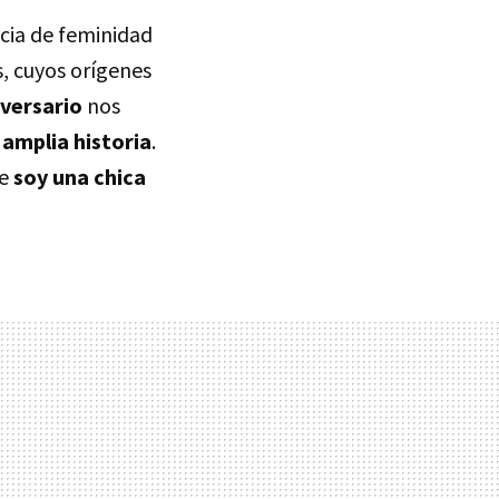
ncia de feminidad
s, cuyos orígenes
iversario
nos
 amplia historia
.
ue
soy una chica