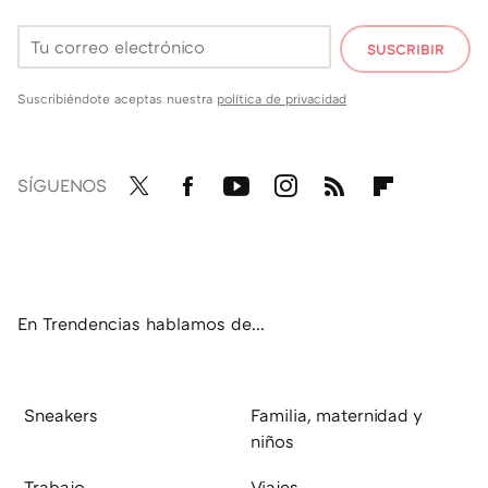
SUSCRIBIR
Suscribiéndote aceptas nuestra
política de privacidad
SÍGUENOS
Twit
Fac
You
Inst
RSS
Flip
ter
ebo
tub
agr
boa
ok
e
am
rd
En Trendencias hablamos de...
Sneakers
Familia, maternidad y
niños
Trabajo
Viajes