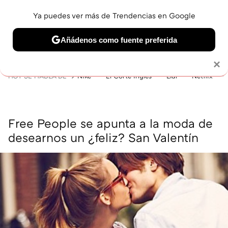
Ya puedes ver más de Trendencias en Google
MENÚ
NUEVO
Añádenos como fuente preferida
BELLEZA
SHOPPING
VIAJES
GASTRO
SNEAKERS
Solo necesitas una cuenta de Google
×
HOY SE HABLA DE
Nike
El Corte Inglés
Lidl
Netflix
Free People se apunta a la moda de
desearnos un ¿feliz? San Valentín