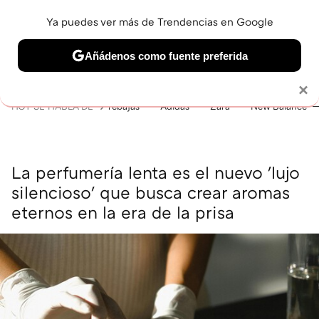
Ya puedes ver más de Trendencias en Google
MENÚ
NUEVO
Añádenos como fuente preferida
BELLEZA
SHOPPING
VIAJES
GASTRO
SNEAKERS
Solo necesitas una cuenta de Google
×
HOY SE HABLA DE
rebajas
Adidas
Zara
New Balance
La perfumería lenta es el nuevo 'lujo
silencioso' que busca crear aromas
eternos en la era de la prisa