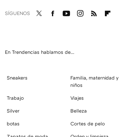
SÍGUENOS
Twit
Fac
You
Inst
RSS
Flip
ter
ebo
tub
agr
boa
ok
e
am
rd
En Trendencias hablamos de...
Sneakers
Familia, maternidad y
niños
Trabajo
Viajes
Silver
Belleza
botas
Cortes de pelo
Zapatos de moda
Orden y limpieza