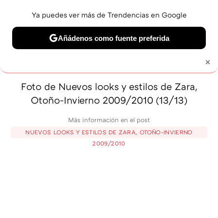
Ya puedes ver más de Trendencias en Google
MENÚ
NUEVO
Añádenos como fuente preferida
BELLEZA
SHOPPING
VIAJES
GASTRO
SNEAKERS
×
Solo necesitas una cuenta de Google
Foto de Nuevos looks y estilos de Zara,
Otoño-Invierno 2009/2010 (13/13)
Más información en el post
NUEVOS LOOKS Y ESTILOS DE ZARA, OTOÑO-INVIERNO
2009/2010