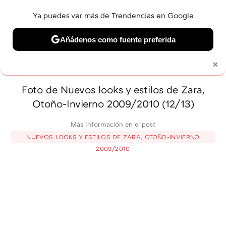
Ya puedes ver más de Trendencias en Google
MENÚ
NUEVO
Añádenos como fuente preferida
BELLEZA
SHOPPING
VIAJES
GASTRO
SNEAKERS
×
Solo necesitas una cuenta de Google
Foto de Nuevos looks y estilos de Zara,
Otoño-Invierno 2009/2010 (12/13)
Más información en el post
NUEVOS LOOKS Y ESTILOS DE ZARA, OTOÑO-INVIERNO
2009/2010