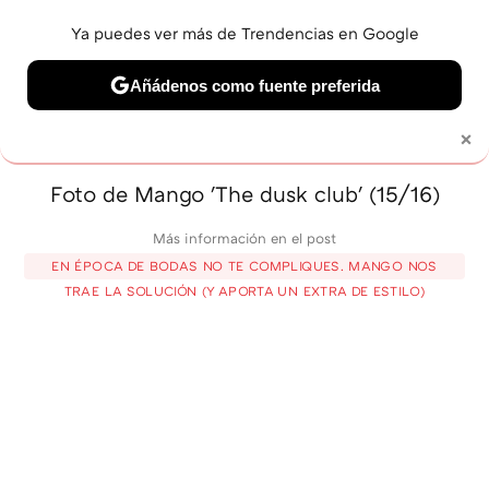
Ya puedes ver más de Trendencias en Google
MENÚ
NUEVO
Añádenos como fuente preferida
BELLEZA
SHOPPING
VIAJES
GASTRO
SNEAKERS
×
Solo necesitas una cuenta de Google
Foto de Mango 'The dusk club' (15/16)
Más información en el post
EN ÉPOCA DE BODAS NO TE COMPLIQUES. MANGO NOS
TRAE LA SOLUCIÓN (Y APORTA UN EXTRA DE ESTILO)