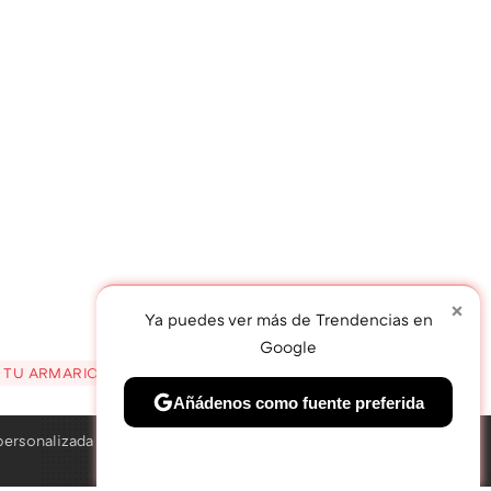
×
Ya puedes ver más de Trendencias en
Google
N TU ARMARIO
TWEET
Añádenos como fuente preferida
personalizada
Solo necesitas una cuenta de Google
×