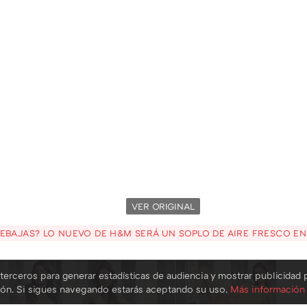
VER ORIGINAL
REBAJAS? LO NUEVO DE H&M SERÁ UN SOPLO DE AIRE FRESCO E
terceros para generar estadísticas de audiencia y mostrar publicidad 
ión. Si sigues navegando estarás aceptando su uso.
Más información