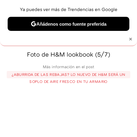
Ya puedes ver más de Trendencias en Google
MENÚ
NUEVO
Añádenos como fuente preferida
BELLEZA
SHOPPING
VIAJES
GASTRO
SNEAKERS
×
Solo necesitas una cuenta de Google
Foto de H&M lookbook (5/7)
Más información en el post
¿ABURRIDA DE LAS REBAJAS? LO NUEVO DE H&M SERÁ UN
SOPLO DE AIRE FRESCO EN TU ARMARIO