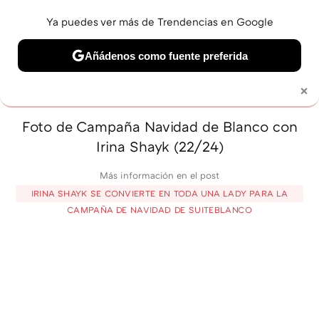
Ya puedes ver más de Trendencias en Google
MENÚ
NUEVO
Añádenos como fuente preferida
BELLEZA
SHOPPING
VIAJES
GASTRO
SNEAKERS
×
Solo necesitas una cuenta de Google
Foto de Campaña Navidad de Blanco con
Irina Shayk (22/24)
Más información en el post
IRINA SHAYK SE CONVIERTE EN TODA UNA LADY PARA LA
CAMPAÑA DE NAVIDAD DE SUITEBLANCO