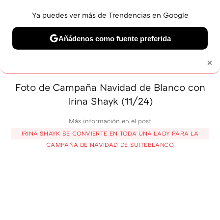
Ya puedes ver más de Trendencias en Google
MENÚ
NUEVO
Añádenos como fuente preferida
BELLEZA
SHOPPING
VIAJES
GASTRO
SNEAKERS
×
Solo necesitas una cuenta de Google
Foto de Campaña Navidad de Blanco con
Irina Shayk (11/24)
Más información en el post
IRINA SHAYK SE CONVIERTE EN TODA UNA LADY PARA LA
CAMPAÑA DE NAVIDAD DE SUITEBLANCO