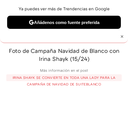
Ya puedes ver más de Trendencias en Google
MENÚ
NUEVO
Añádenos como fuente preferida
BELLEZA
SHOPPING
VIAJES
GASTRO
SNEAKERS
×
Solo necesitas una cuenta de Google
Foto de Campaña Navidad de Blanco con
Irina Shayk (15/24)
Más información en el post
IRINA SHAYK SE CONVIERTE EN TODA UNA LADY PARA LA
CAMPAÑA DE NAVIDAD DE SUITEBLANCO