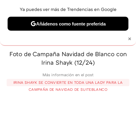
Ya puedes ver más de Trendencias en Google
MENÚ
NUEVO
Añádenos como fuente preferida
BELLEZA
SHOPPING
VIAJES
GASTRO
SNEAKERS
×
Solo necesitas una cuenta de Google
Foto de Campaña Navidad de Blanco con
Irina Shayk (12/24)
Más información en el post
IRINA SHAYK SE CONVIERTE EN TODA UNA LADY PARA LA
CAMPAÑA DE NAVIDAD DE SUITEBLANCO