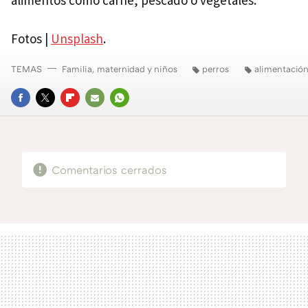
alimentos como carne, pescado o vegetales.
Fotos |
Unsplash
.
TEMAS
Familia, maternidad y niños
perros
alimentació
FACEBOOK
TWITTER
FLIPBOARD
E-
WHATSAPP
MAIL
Comentarios cerrados