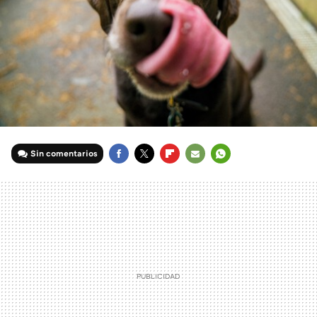
Sin comentarios
FACEBOOK
TWITTER
FLIPBOARD
E-
WHATSAPP
MAIL