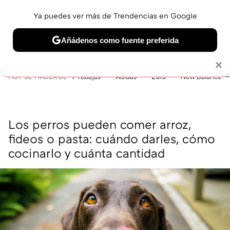
Ya puedes ver más de Trendencias en Google
MENÚ
NUEVO
Añádenos como fuente preferida
BELLEZA
SHOPPING
VIAJES
GASTRO
SNEAKERS
Solo necesitas una cuenta de Google
×
HOY SE HABLA DE
rebajas
Adidas
Zara
New Balance
Los perros pueden comer arroz,
fideos o pasta: cuándo darles, cómo
cocinarlo y cuánta cantidad