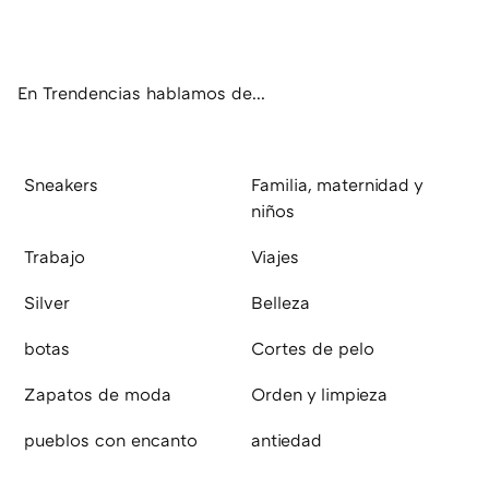
ter
ebo
tub
agr
boa
ok
e
am
rd
En Trendencias hablamos de...
Sneakers
Familia, maternidad y
niños
Trabajo
Viajes
Silver
Belleza
botas
Cortes de pelo
Zapatos de moda
Orden y limpieza
pueblos con encanto
antiedad