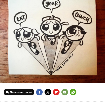
Sin comentarios
FACEBOOK
TWITTER
FLIPBOARD
E-
WHATSAPP