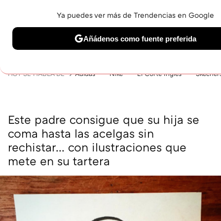
Ya puedes ver más de Trendencias en Google
MENÚ
NUEVO
Añádenos como fuente preferida
BELLEZA
SHOPPING
VIAJES
GASTRO
SNEAKERS
Solo necesitas una cuenta de Google
HOY SE HABLA DE
Adidas
Nike
El Corte Inglés
Skecher
Este padre consigue que su hija se
coma hasta las acelgas sin
rechistar... con ilustraciones que
mete en su tartera