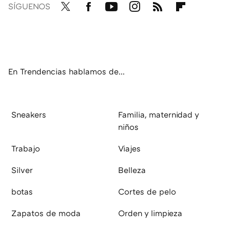
SÍGUENOS
Twit
Fac
You
Inst
RSS
Flip
ter
ebo
tub
agr
boa
ok
e
am
rd
En Trendencias hablamos de...
Sneakers
Familia, maternidad y
niños
Trabajo
Viajes
Silver
Belleza
botas
Cortes de pelo
Zapatos de moda
Orden y limpieza