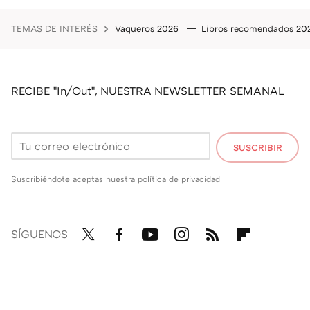
TEMAS DE INTERÉS
Vaqueros 2026
Libros recomendados 2
RECIBE "In/Out", NUESTRA NEWSLETTER SEMANAL
SUSCRIBIR
Suscribiéndote aceptas nuestra
política de privacidad
SÍGUENOS
Twit
Fac
You
Inst
RSS
Flip
ter
ebo
tub
agr
boa
ok
e
am
rd