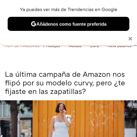
Ya puedes ver más de Trendencias en Google
MENÚ
NUEVO
Añádenos como fuente preferida
BELLEZA
SHOPPING
VIAJES
GASTRO
SNEAKERS
Solo necesitas una cuenta de Google
×
HOY SE HABLA DE
rebajas
Adidas
Zara
New Balance
La última campaña de Amazon nos
flipó por su modelo curvy, pero ¿te
fijaste en las zapatillas?