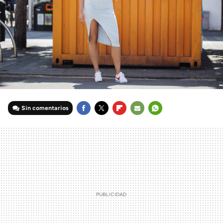
Sin comentarios
FACEBOOK
TWITTER
FLIPBOARD
E-
WHATSAPP
MAIL