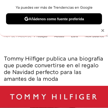
Ya puedes ver más de Trendencias en Google
MENÚ
NUEVO
Añádenos como fuente preferida
BELLEZA
SHOPPING
VIAJES
GASTRO
SNEAKERS
Solo necesitas una cuenta de Google
×
HOY SE HABLA DE
rebajas
Adidas
Zara
New Balance
Tommy Hilfiger publica una biografía
que puede convertirse en el regalo
de Navidad perfecto para las
amantes de la moda