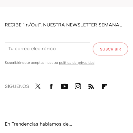
RECIBE "In/Out", NUESTRA NEWSLETTER SEMANAL
SUSCRIBIR
Suscribiéndote aceptas nuestra
política de privacidad
SÍGUENOS
Twit
Fac
You
Inst
RSS
Flip
ter
ebo
tub
agr
boa
ok
e
am
rd
En Trendencias hablamos de...