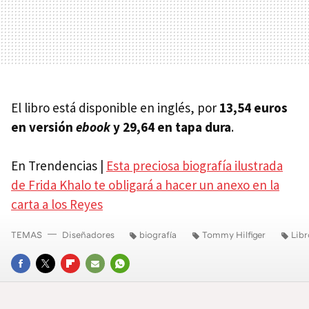
El libro está disponible en inglés, por
13,54 euros
en versión
ebook
y 29,64 en tapa dura
.
En Trendencias |
Esta preciosa biografía ilustrada
de Frida Khalo te obligará a hacer un anexo en la
carta a los Reyes
TEMAS
Diseñadores
biografía
Tommy Hilfiger
Libr
FACEBOOK
TWITTER
FLIPBOARD
E-
WHATSAPP
MAIL