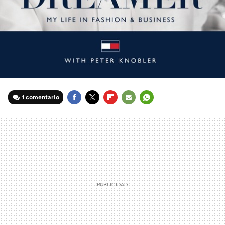
1 comentario
FACEBOOK
TWITTER
FLIPBOARD
E-
WHATSAPP
MAIL