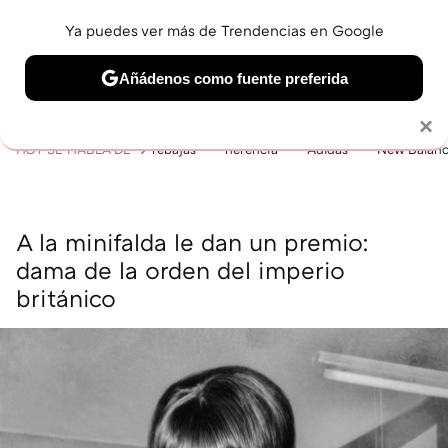
Ya puedes ver más de Trendencias en Google
MENÚ
NUEVO
Añádenos como fuente preferida
BELLEZA
SHOPPING
VIAJES
GASTRO
SNEAKERS
Solo necesitas una cuenta de Google
×
HOY SE HABLA DE
rebajas
herencia
Adidas
New Balan
A la minifalda le dan un premio:
dama de la orden del imperio
británico