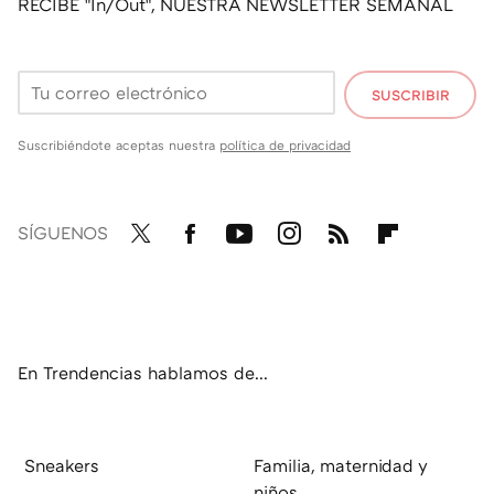
RECIBE "In/Out", NUESTRA NEWSLETTER SEMANAL
SUSCRIBIR
Suscribiéndote aceptas nuestra
política de privacidad
SÍGUENOS
Twit
Fac
You
Inst
RSS
Flip
ter
ebo
tub
agr
boa
ok
e
am
rd
En Trendencias hablamos de...
Sneakers
Familia, maternidad y
niños