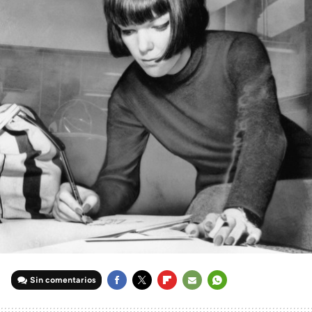
Sin comentarios
FACEBOOK
TWITTER
FLIPBOARD
E-
WHATSAPP