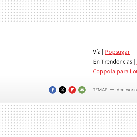
Vía |
Popsugar
En Trendencias |
Coppola para Lou
TEMAS
Accesorio
FACEBOOK
TWITTER
FLIPBOARD
E-
MAIL