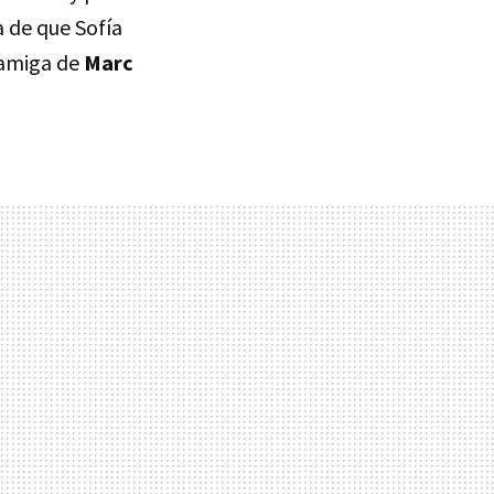
a de que Sofía
r amiga de
Marc