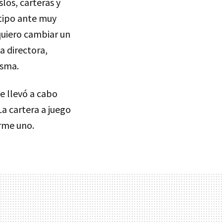
los, carteras y
 tipo ante muy
quiero cambiar un
 la directora,
isma.
se llevó a cabo
 La cartera a juego
erme uno.