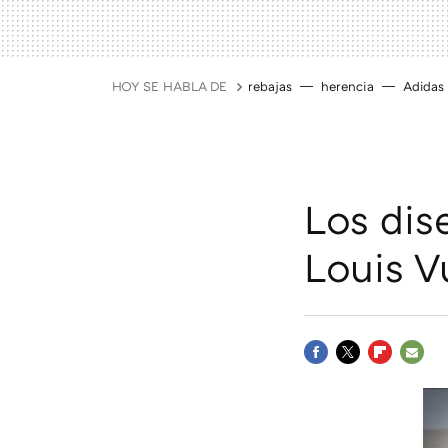
HOY SE HABLA DE
rebajas
herencia
Adidas
Los dis
Louis V
FACEBOOK
TWITTER
FLIPBOAR
E-
MAIL