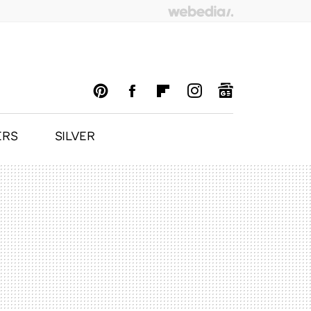
ERS
SILVER
PINTEREST
FACEBOOK
FLIPBOARD
INSTAGRAM
GOOGLENEWS