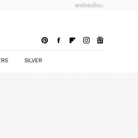
ERS
SILVER
PINTEREST
FACEBOOK
FLIPBOARD
INSTAGRAM
GOOGLENEWS