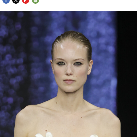
FACEBOOK
TWITTER
FLIPBOARD
E-
MAIL