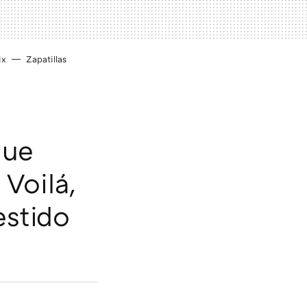
ix
Zapatillas
que
Voilá,
estido