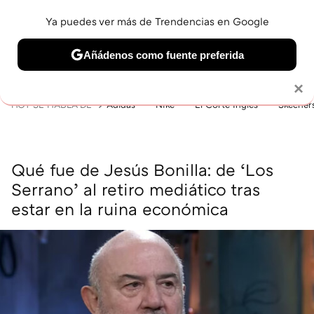
Ya puedes ver más de Trendencias en Google
MENÚ
NUEVO
Añádenos como fuente preferida
BELLEZA
SHOPPING
VIAJES
GASTRO
SNEAKERS
Solo necesitas una cuenta de Google
×
HOY SE HABLA DE
Adidas
Nike
El Corte Inglés
Skecher
Qué fue de Jesús Bonilla: de ‘Los
Serrano’ al retiro mediático tras
estar en la ruina económica