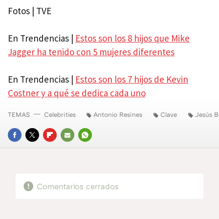
Fotos | TVE
En Trendencias |
Estos son los 8 hijos que Mike
Jagger ha tenido con 5 mujeres diferentes
En Trendencias |
Estos son los 7 hijos de Kevin
Costner y a qué se dedica cada uno
TEMAS
Celebrities
Antonio Resines
Clave
Jesús B
FACEBOOK
TWITTER
FLIPBOARD
E-
WHATSAPP
MAIL
Comentarios cerrados