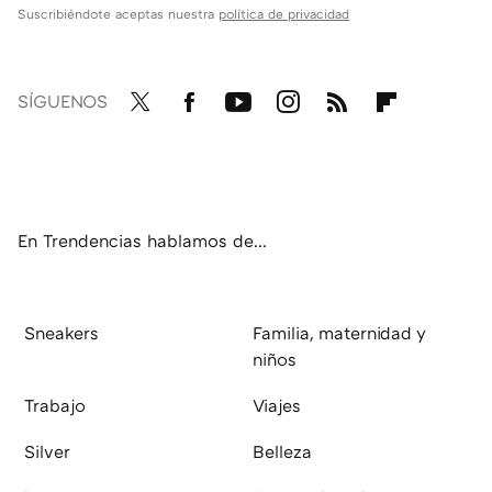
Suscribiéndote aceptas nuestra
política de privacidad
SÍGUENOS
Twit
Fac
You
Inst
RSS
Flip
ter
ebo
tub
agr
boa
ok
e
am
rd
En Trendencias hablamos de...
Sneakers
Familia, maternidad y
niños
Trabajo
Viajes
Silver
Belleza