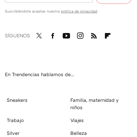
Suscribiéndote aceptas nuestra
política de privacidad
SÍGUENOS
Twit
Fac
You
Inst
RSS
Flip
ter
ebo
tub
agr
boa
ok
e
am
rd
En Trendencias hablamos de...
Sneakers
Familia, maternidad y
niños
Trabajo
Viajes
Silver
Belleza