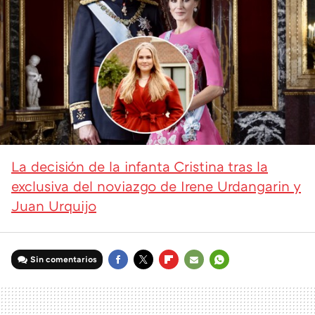
La decisión de la infanta Cristina tras la
exclusiva del noviazgo de Irene Urdangarin y
Juan Urquijo
Sin comentarios
FACEBOOK
TWITTER
FLIPBOARD
E-
WHATSAPP
MAIL