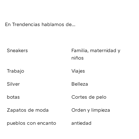
ter
ebo
tub
agr
boa
ok
e
am
rd
En Trendencias hablamos de...
Sneakers
Familia, maternidad y
niños
Trabajo
Viajes
Silver
Belleza
botas
Cortes de pelo
Zapatos de moda
Orden y limpieza
pueblos con encanto
antiedad