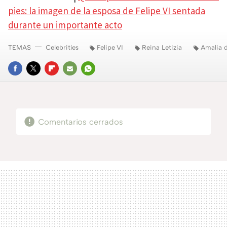
pies: la imagen de la esposa de Felipe VI sentada
durante un importante acto
TEMAS
Celebrities
Felipe VI
Reina Letizia
Amalia d
FACEBOOK
TWITTER
FLIPBOARD
E-
WHATSAPP
MAIL
Comentarios cerrados