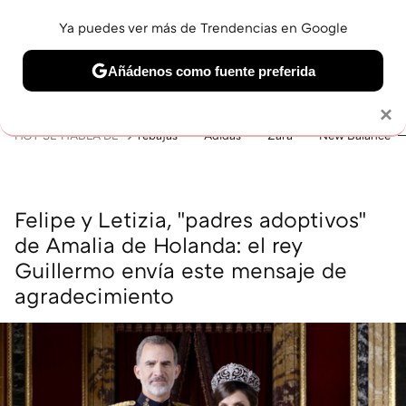
Ya puedes ver más de Trendencias en Google
MENÚ
NUEVO
Añádenos como fuente preferida
BELLEZA
SHOPPING
VIAJES
GASTRO
SNEAKERS
Solo necesitas una cuenta de Google
×
HOY SE HABLA DE
rebajas
Adidas
Zara
New Balance
Felipe y Letizia, "padres adoptivos"
de Amalia de Holanda: el rey
Guillermo envía este mensaje de
agradecimiento