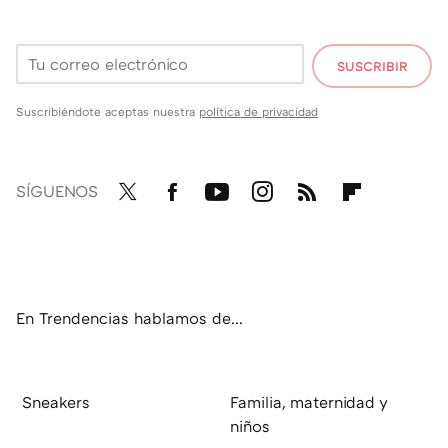
SUSCRIBIR
Suscribiéndote aceptas nuestra
política de privacidad
SÍGUENOS
Twit
Fac
You
Inst
RSS
Flip
ter
ebo
tub
agr
boa
ok
e
am
rd
En Trendencias hablamos de...
Sneakers
Familia, maternidad y
niños