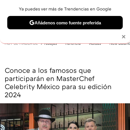
Ya puedes ver más de Trendencias en Google
MENÚ
NUEVO
Añádenos como fuente preferida
BELLEZA
SHOPPING
VIAJES
GASTRO
SNEAKERS
Solo necesitas una cuenta de Google
×
HOY SE HABLA DE
rebajas
herencia
Adidas
New Balan
Conoce a los famosos que
participarán en MasterChef
Celebrity México para su edición
2024