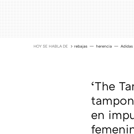
HOY SE HABLA DE
rebajas
herencia
Adidas
‘The Ta
tampone
en impu
femeni