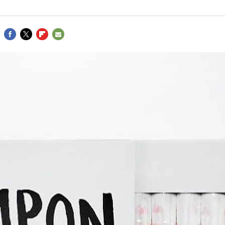
FACEBOOK
TWITTER
FLIPBOARD
E-
MAIL