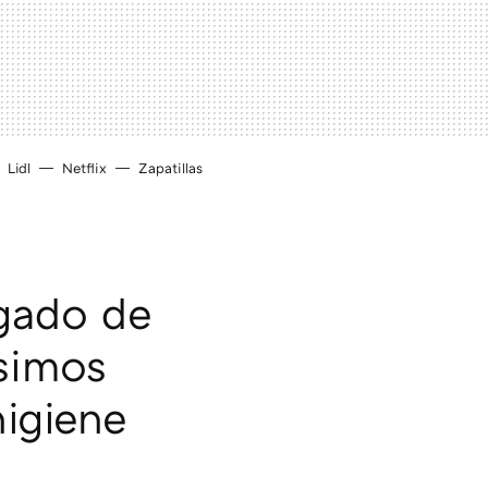
Lidl
Netflix
Zapatillas
rgado de
simos
igiene