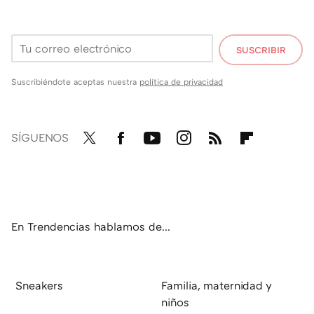
SUSCRIBIR
Suscribiéndote aceptas nuestra
política de privacidad
SÍGUENOS
Twit
Fac
You
Inst
RSS
Flip
ter
ebo
tub
agr
boa
ok
e
am
rd
En Trendencias hablamos de...
Sneakers
Familia, maternidad y
niños