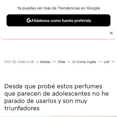
Ya puedes ver más de Trendencias en Google
Añádenos como fuente preferida
MAQUILLAJE
CELEBRITIES
CABELLO
TRATAMI
Solo necesitas una cuenta de Google
×
HOY SE HABLA DE
Adidas
Nike
El Corte Inglés
Lidl
Desde que probé estos perfumes
que parecen de adolescentes no he
parado de usarlos y son muy
triunfadores