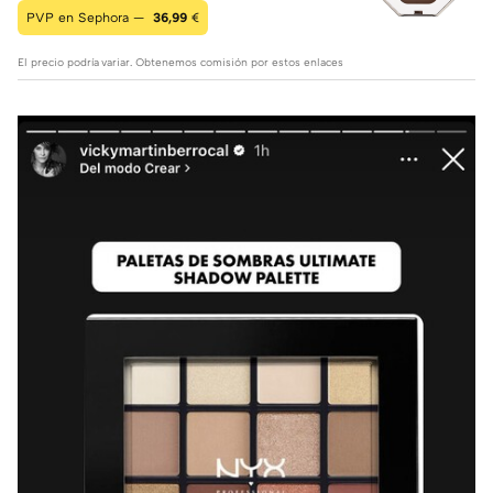
PVP en Sephora —
36,99
€
El precio podría variar. Obtenemos comisión por estos enlaces