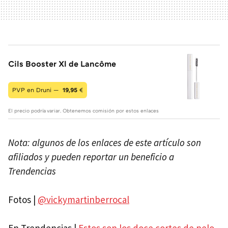
Cils Booster Xl de Lancôme
PVP en Druni —
19,95
€
El precio podría variar. Obtenemos comisión por estos enlaces
Nota: algunos de los enlaces de este artículo son
afiliados y pueden reportar un beneficio a
Trendencias
Fotos |
@vickymartinberrocal
En Trendencias |
Estos son los doce cortes de pelo