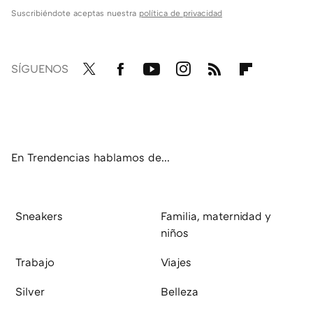
Suscribiéndote aceptas nuestra
política de privacidad
SÍGUENOS
Twit
Fac
You
Inst
RSS
Flip
ter
ebo
tub
agr
boa
ok
e
am
rd
En Trendencias hablamos de...
Sneakers
Familia, maternidad y
niños
Trabajo
Viajes
Silver
Belleza