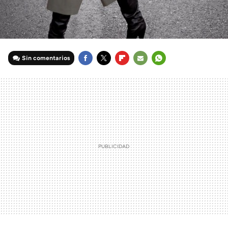
Sin comentarios
FACEBOOK
TWITTER
FLIPBOARD
E-
WHATSAPP
MAIL