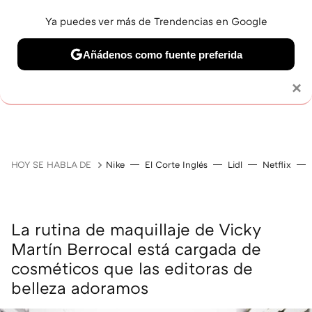
Ya puedes ver más de Trendencias en Google
Añádenos como fuente preferida
MAQUILLAJE
CELEBRITIES
CABELLO
TRATAMI
Solo necesitas una cuenta de Google
×
HOY SE HABLA DE
Nike
El Corte Inglés
Lidl
Netflix
La rutina de maquillaje de Vicky
Martín Berrocal está cargada de
cosméticos que las editoras de
belleza adoramos