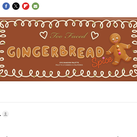
FACEBOOK
TWITTER
FLIPBOARD
E-
MAIL
.