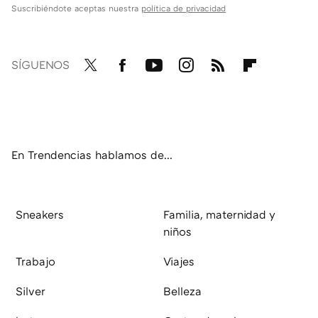
Suscribiéndote aceptas nuestra
política de privacidad
SÍGUENOS
Twit
Fac
You
Inst
RSS
Flip
ter
ebo
tub
agr
boa
ok
e
am
rd
En Trendencias hablamos de...
Sneakers
Familia, maternidad y
niños
Trabajo
Viajes
Silver
Belleza