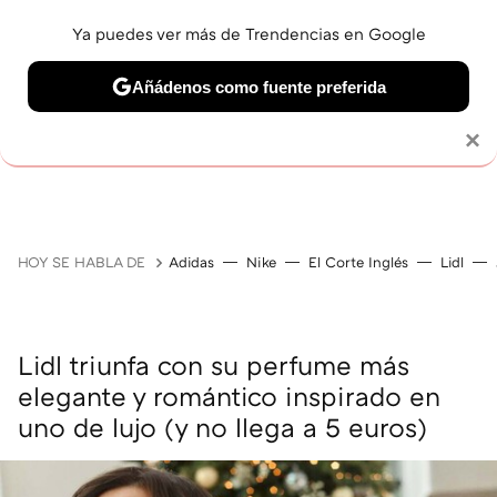
Ya puedes ver más de Trendencias en Google
Añádenos como fuente preferida
MAQUILLAJE
CELEBRITIES
CABELLO
TRATAMI
Solo necesitas una cuenta de Google
×
HOY SE HABLA DE
Adidas
Nike
El Corte Inglés
Lidl
Lidl triunfa con su perfume más
elegante y romántico inspirado en
uno de lujo (y no llega a 5 euros)