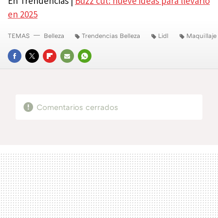
En Trendencias |
Buzz cut: nueve ideas para llevarlo
en 2025
TEMAS
Belleza
Trendencias Belleza
Lidl
Maquillaje
FACEBOOK
TWITTER
FLIPBOARD
E-
WHATSAPP
MAIL
Comentarios cerrados