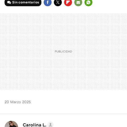
Sin comentarios
FACEBOOK
TWITTER
FLIPBOARD
E-
WHATSAPP
MAIL
20 Marzo 2025
Carolina L.