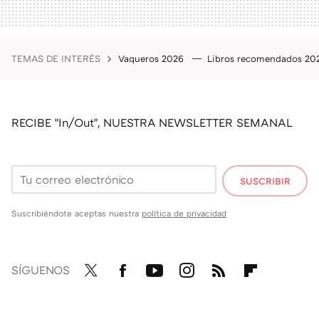
TEMAS DE INTERÉS
Vaqueros 2026
Libros recomendados 2
RECIBE "In/Out", NUESTRA NEWSLETTER SEMANAL
SUSCRIBIR
Suscribiéndote aceptas nuestra
política de privacidad
SÍGUENOS
Twit
Fac
You
Inst
RSS
Flip
ter
ebo
tub
agr
boa