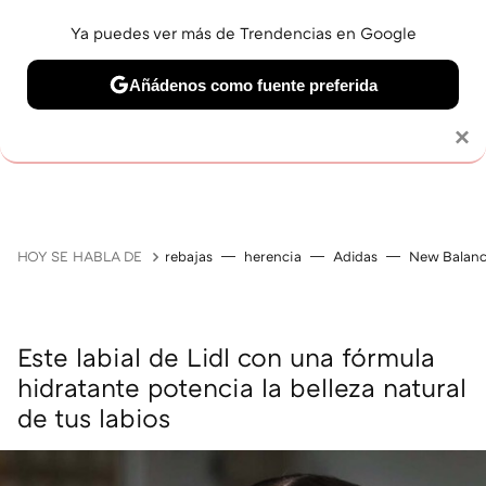
Ya puedes ver más de Trendencias en Google
Añádenos como fuente preferida
MAQUILLAJE
CELEBRITIES
CABELLO
TRATAMI
Solo necesitas una cuenta de Google
×
HOY SE HABLA DE
rebajas
herencia
Adidas
New Balan
Este labial de Lidl con una fórmula
hidratante potencia la belleza natural
de tus labios