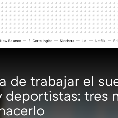
New Balance
El Corte Inglés
Skechers
Lidl
Netflix
Pr
 de trabajar el su
y deportistas: tres
 hacerlo