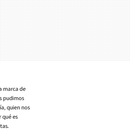
da marca de
os pudimos
ía, quien nos
r qué es
tas.