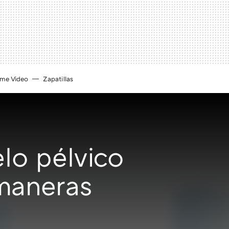
ime Video
Zapatillas
elo pélvico
 maneras