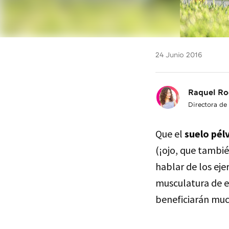
24 Junio 2016
Raquel Ro
Directora de
Que el
suelo pél
(¡ojo, que tambi
hablar de los eje
musculatura de e
beneficiarán much