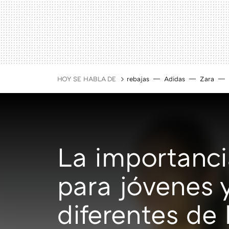
HOY SE HABLA DE
rebajas
Adidas
Zara
La importancia
para jóvenes 
diferentes de