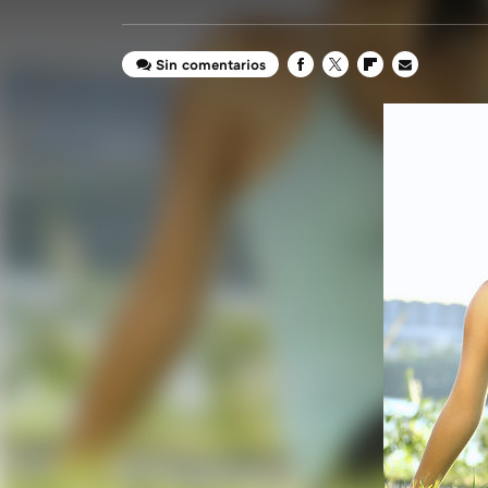
Sin comentarios
FACEBOOK
TWITTER
FLIPBOARD
E-
MAIL