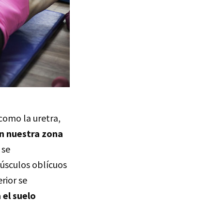
como la uretra,
n nuestra zona
 se
músculos oblícuos
rior se
 el suelo