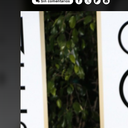
Sin comentarios
FACEBOOK
TWITTER
FLIPBOARD
E-
MAIL