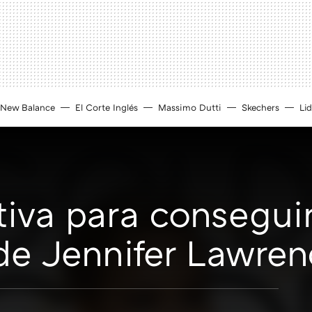
New Balance
El Corte Inglés
Massimo Dutti
Skechers
Lid
tiva para conseguir
de Jennifer Lawren