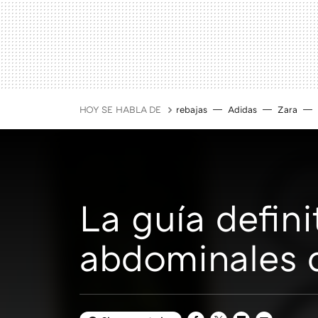
HOY SE HABLA DE
rebajas
Adidas
Zara
La guía defini
abdominales 