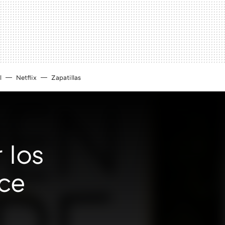
l
Netflix
Zapatillas
 los
ce