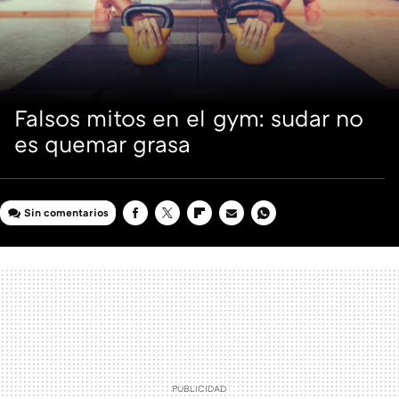
Falsos mitos en el gym: sudar no
es quemar grasa
Sin comentarios
FACEBOOK
TWITTER
FLIPBOARD
E-
WHATSAPP
MAIL