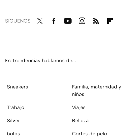
SÍGUENOS
Twit
Fac
You
Inst
RSS
Flip
ter
ebo
tub
agr
boa
ok
e
am
rd
En Trendencias hablamos de...
Sneakers
Familia, maternidad y
niños
Trabajo
Viajes
Silver
Belleza
botas
Cortes de pelo