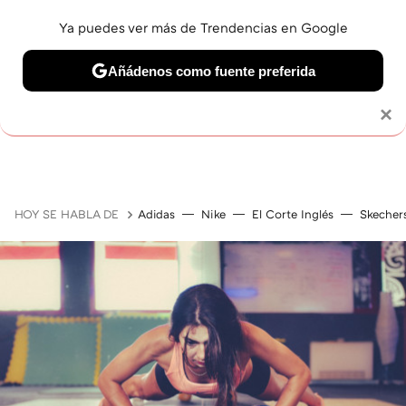
Ya puedes ver más de Trendencias en Google
Añádenos como fuente preferida
MAQUILLAJE
CELEBRITIES
CABELLO
TRATAMI
Solo necesitas una cuenta de Google
×
HOY SE HABLA DE
Adidas
Nike
El Corte Inglés
Skecher