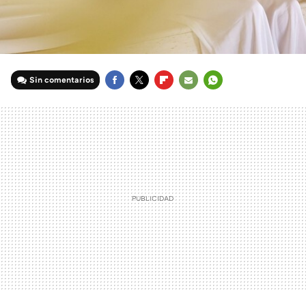
Sin comentarios
FACEBOOK
TWITTER
FLIPBOARD
E-
WHATSAPP
MAIL