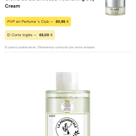
Cream
PVP en Perfume´s Club —
50,95
€
El Corte Inglés —
63,00
€
El precio podría variar. Obtenemos comisión por estos enlaces