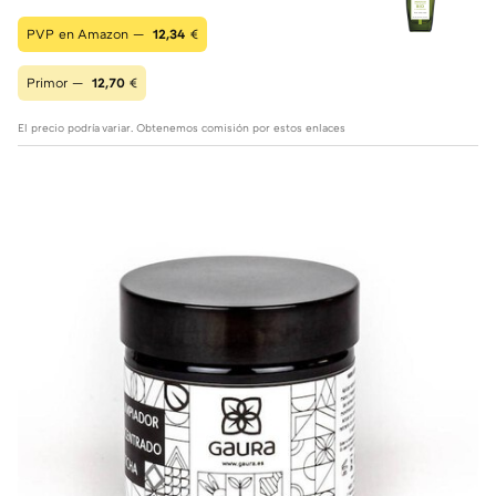
PVP en Amazon —
12,34
€
Primor —
12,70
€
El precio podría variar. Obtenemos comisión por estos enlaces