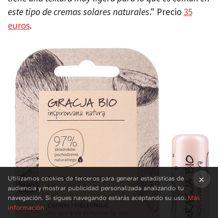
este tipo de cremas solares naturales
." Precio
35
euros
.
Utilizamos cookies de terceros para generar estadísticas de
audiencia y mostrar publicidad personalizada analizando tu
×
navegación. Si sigues navegando estarás aceptando su uso.
Más
información