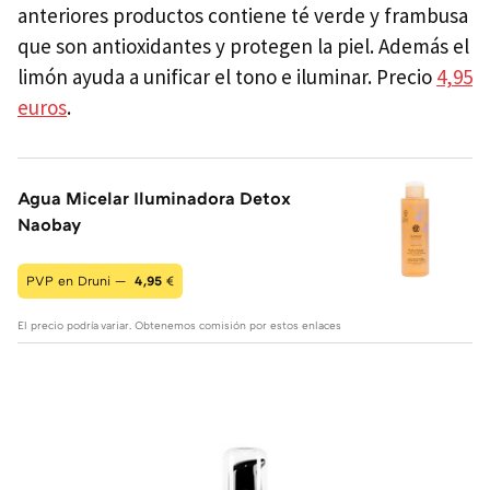
anteriores productos contiene té verde y frambusa
que son antioxidantes y protegen la piel. Además el
limón ayuda a unificar el tono e iluminar. Precio
4,95
euros
.
Agua Micelar Iluminadora Detox
Naobay
PVP en Druni —
4,95
€
El precio podría variar. Obtenemos comisión por estos enlaces