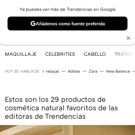
Ya puedes ver más de Trendencias en Google
MENÚ
NUEVO
Añádenos como fuente preferida
Solo necesitas una cuenta de Google
×
MAQUILLAJE
CELEBRITIES
CABELLO
TRATAMI
HOY SE HABLA DE
rebajas
Adidas
Zara
New Balance
Estos son los 29 productos de
cosmética natural favoritos de las
editoras de Trendencias