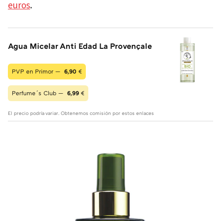
euros
.
Agua Micelar Anti Edad La Provençale
PVP en Primor —
6,90
€
Perfume´s Club —
6,99
€
El precio podría variar. Obtenemos comisión por estos enlaces