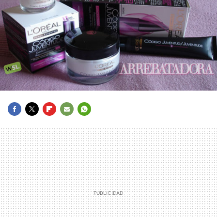
FACEBOOK
TWITTER
FLIPBOARD
E-
WHATSAPP
MAIL