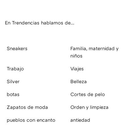
ter
ebo
tub
agr
boa
ok
e
am
rd
En Trendencias hablamos de...
Sneakers
Familia, maternidad y
niños
Trabajo
Viajes
Silver
Belleza
botas
Cortes de pelo
Zapatos de moda
Orden y limpieza
pueblos con encanto
antiedad