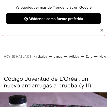
Ya puedes ver más de Trendencias en Google
Añádenos como fuente preferida
MAQUILLAJE
CELEBRITIES
CABELLO
TRATAMI
Solo necesitas una cuenta de Google
×
HOY SE HABLA DE
rebajas
canas
Adidas
Zara
New 
Código Juventud de L’Oréal, un
nuevo antiarrugas a prueba (y II)