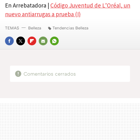
En Arrebatadora |
Código Juventud de L’Oréal, un
nuevo antiarrugas a prueba (I)
TEMAS
Belleza
Tendencias Belleza
FACEBOOK
TWITTER
FLIPBOARD
E-
WHATSAPP
MAIL
Comentarios cerrados