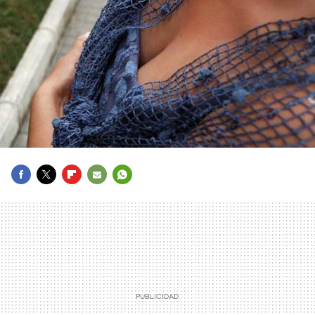
FACEBOOK
TWITTER
FLIPBOARD
E-
WHATSAPP
MAIL