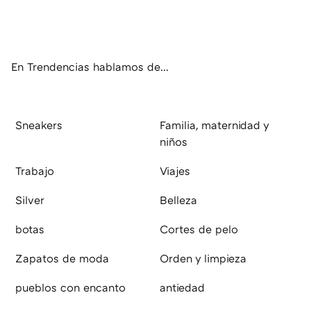
ter
ebo
tub
agr
boa
ok
e
am
rd
En Trendencias hablamos de...
Sneakers
Familia, maternidad y
niños
Trabajo
Viajes
Silver
Belleza
botas
Cortes de pelo
Zapatos de moda
Orden y limpieza
pueblos con encanto
antiedad