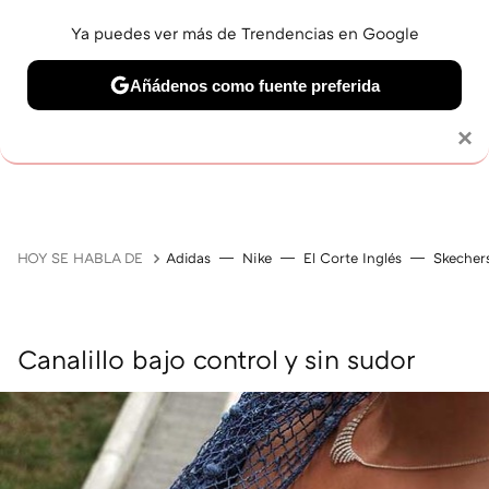
Ya puedes ver más de Trendencias en Google
Añádenos como fuente preferida
MAQUILLAJE
CELEBRITIES
CABELLO
TRATAMI
Solo necesitas una cuenta de Google
×
HOY SE HABLA DE
Adidas
Nike
El Corte Inglés
Skecher
Canalillo bajo control y sin sudor