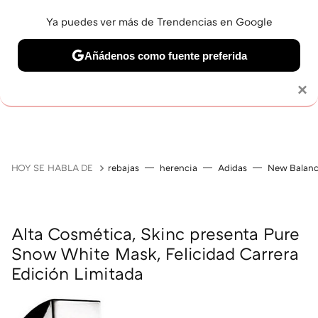
Ya puedes ver más de Trendencias en Google
Añádenos como fuente preferida
MAQUILLAJE
CELEBRITIES
CABELLO
TRATAMI
Solo necesitas una cuenta de Google
×
HOY SE HABLA DE
rebajas
herencia
Adidas
New Balan
Alta Cosmética, Skinc presenta Pure
Snow White Mask, Felicidad Carrera
Edición Limitada