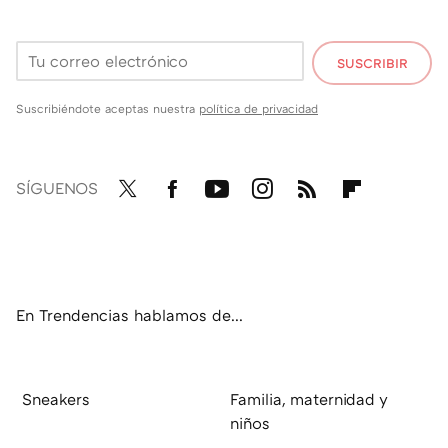
SUSCRIBIR
Suscribiéndote aceptas nuestra
política de privacidad
SÍGUENOS
Twit
Fac
You
Inst
RSS
Flip
ter
ebo
tub
agr
boa
ok
e
am
rd
En Trendencias hablamos de...
Sneakers
Familia, maternidad y
niños