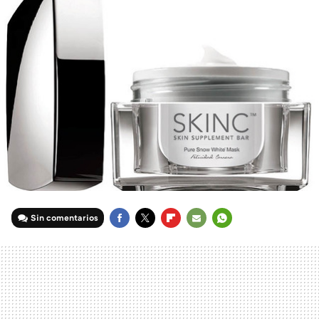
Sin comentarios
FACEBOOK
TWITTER
FLIPBOARD
E-
WHATSAPP
MAIL