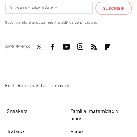
SUSCRIBIR
Suscribiéndote aceptas nuestra
política de privacidad
SÍGUENOS
Twit
Fac
You
Inst
RSS
Flip
ter
ebo
tub
agr
boa
ok
e
am
rd
En Trendencias hablamos de...
Sneakers
Familia, maternidad y
niños
Trabajo
Viajes