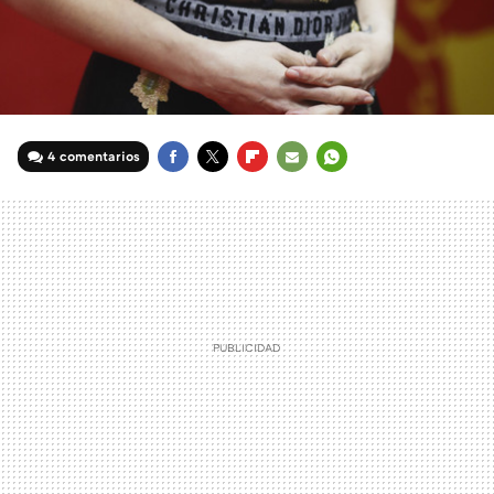
4 comentarios
FACEBOOK
TWITTER
FLIPBOARD
E-
WHATSAPP
MAIL