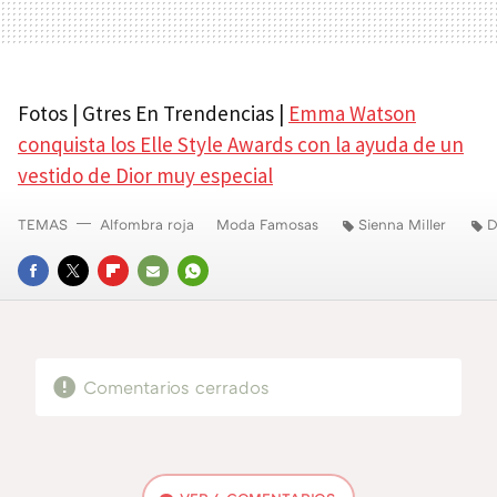
Fotos | Gtres En Trendencias |
Emma Watson
conquista los Elle Style Awards con la ayuda de un
vestido de Dior muy especial
TEMAS
Alfombra roja
Moda Famosas
Sienna Miller
D
FACEBOOK
TWITTER
FLIPBOARD
E-
WHATSAPP
MAIL
Comentarios cerrados