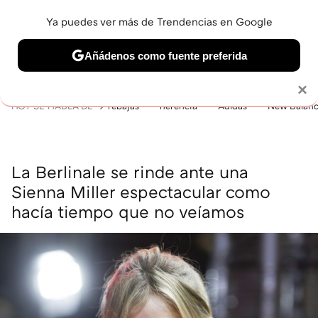
Ya puedes ver más de Trendencias en Google
MENÚ
NUEVO
Añádenos como fuente preferida
BELLEZA
SHOPPING
VIAJES
GASTRO
SNEAKERS
Solo necesitas una cuenta de Google
×
HOY SE HABLA DE
rebajas
herencia
Adidas
New Balan
La Berlinale se rinde ante una
Sienna Miller espectacular como
hacía tiempo que no veíamos